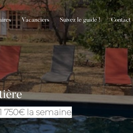
aires
Vacanciers
Suivez le guide !
Contact
tière
 1 750€ la semaine