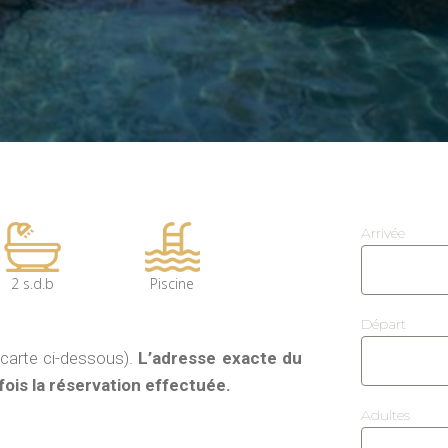
Arrivée
2 s.d.b
Piscine
Départ
a carte ci-dessous).
L’adresse exacte du
ois la réservation effectuée.
Adultes