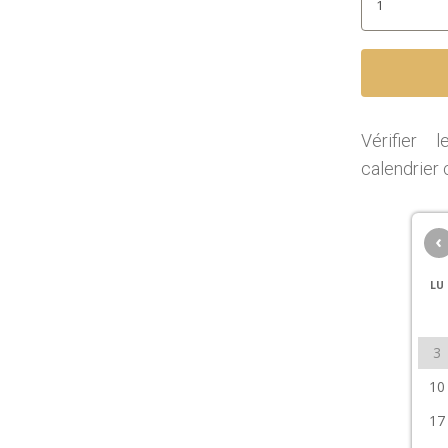
Vérifier 
calendrier 
‹
LU
3
10
17