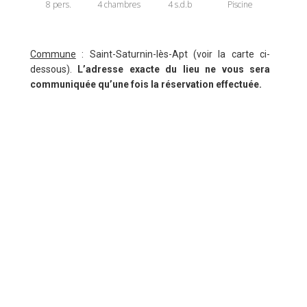
8 pers.
4 chambres
4 s.d.b
Piscine
Commune
: Saint-Saturnin-lès-Apt (voir la carte ci-
dessous).
L’adresse exacte du lieu ne vous sera
communiquée qu’une fois la réservation effectuée.