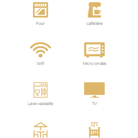
Four
cafetière
Wifi
Micro-ondes
Lave-vaisselle
TV