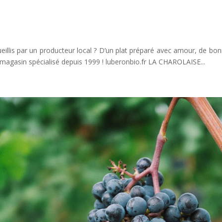
lis par un producteur local ? D’un plat préparé avec amour, de bon
magasin spécialisé depuis 1999 ! luberonbio.fr LA CHAROLAISE...