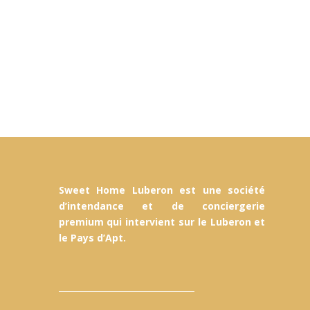
Holiday makers
Follow the guide !
Contact
Sweet Home Luberon est une société
d’intendance et de conciergerie
premium qui intervient sur le Luberon et
le Pays d’Apt.